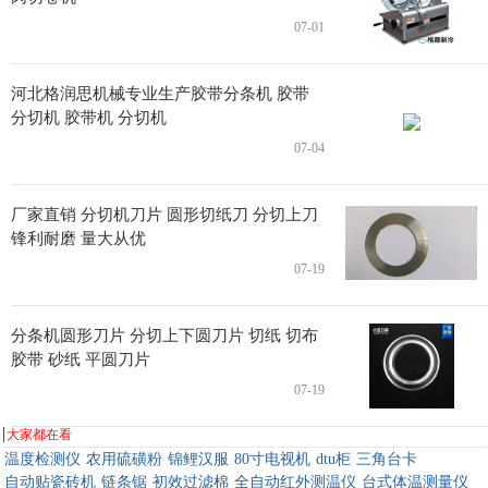
07-01
河北格润思机械专业生产胶带分条机 胶带
分切机 胶带机 分切机
07-04
厂家直销 分切机刀片 圆形切纸刀 分切上刀
锋利耐磨 量大从优
07-19
分条机圆形刀片 分切上下圆刀片 切纸 切布
胶带 砂纸 平圆刀片
07-19
大家都在看
温度检测仪
农用硫磺粉
锦鲤汉服
80寸电视机
dtu柜
三角台卡
自动贴瓷砖机
链条锯
初效过滤棉
全自动红外测温仪
台式体温测量仪