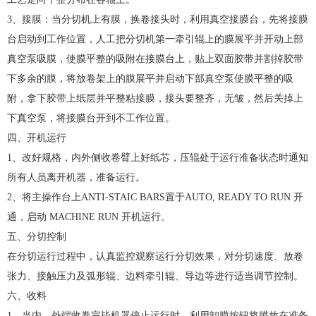
3、接膜：当分切机上有膜，换卷接头时，利用真空接膜台，先将接膜
台启动到工作位置，人工把分切机第一牵引辊上的膜展平并开动上部
真空泵吸膜，使膜平整的吸附在接膜台上，贴上双面胶带并割掉胶带
下多余的膜，将放卷架上的膜展平并启动下部真空泵使膜平整的吸
附，拿下胶带上纸层并平整粘接膜，接头要整齐，无皱，然后关掉上
下真空泵，将接膜台开到不工作位置。
四、开机运行
1、改好规格，内外侧收卷臂上好纸芯，压辊处于运行准备状态时通知
所有人员离开机器，准备运行。
2、将主操作台上ANTI-STAIC BARS置于AUTO, READY TO RUN 开
通，启动 MACHINE RUN 开机运行。
五、分切控制
在分切运行过程中，认真监控观察运行分切效果，对分切速度、放卷
张力、接触压力及弧形辊、边料牵引辊、导边等进行适当调节控制。
六、收料
1、当内、外端收卷完毕机器停止运行时，利用卸膜按钮将膜放在准备