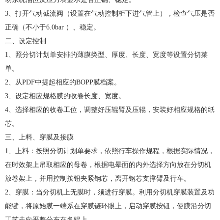
3、打开气动截流阀（设置在气动控制柜下进气管上），检查气压是否
正确（不小于6.0bar ）、稳定。
二、设定控制
1、照分切计划单安排的薄膜类型、厚度、长度、宽度等设置分切菜
单。
2、从PDF中提起相应的BOPP膜档案。
3、设定相应规格膜的收卷长度、宽度。
4、选择相应的收卷工位，调整好压辊臂及压辊，安装好相应规格的纸
芯。
三、上料、穿膜及接膜
1、上料：按照分切计划单要求，依照行车操作规程，根据实际情况，
在时效架上吊取相应的母卷，根据电晕面的内外选择方向放在分切机
放卷架上，并用控制按钮夹紧钢芯，离开钢芯支撑臂及行车。
2、穿膜：当分切机上无膜时，须进行穿膜。利用分切机穿膜装置及功
能键，将原始膜一端系在穿膜链环眼上，启动穿膜按钮，使膜沿分切
工艺走向平整分布在各辊上。