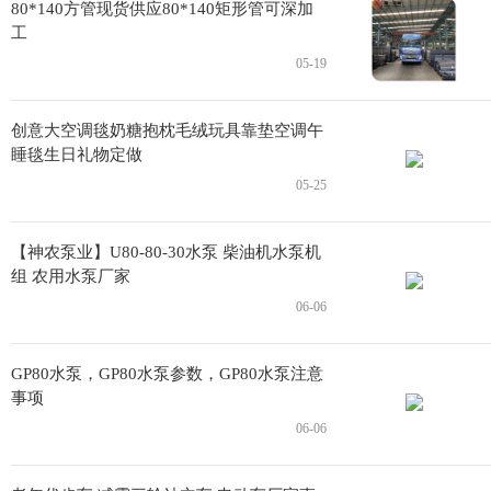
80*140方管现货供应80*140矩形管可深加
工
05-19
创意大空调毯奶糖抱枕毛绒玩具靠垫空调午
睡毯生日礼物定做
05-25
【神农泵业】U80-80-30水泵 柴油机水泵机
组 农用水泵厂家
06-06
GP80水泵，GP80水泵参数，GP80水泵注意
事项
06-06