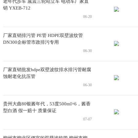
老年代步车 减震三轮站立车 电动车厂家直
销 YXEB-712
06-20
厂家直销排污管 PE管 HDPE双壁波纹管
DN300企标管市政排污专用
06-30
厂家直销批发hdpe双壁波纹排水排污管耐腐
蚀耐老化抗压管
06-30
贵州大曲80银酱年代，53度500mI×6，酱香
型白酒 假一赔十 质量保证
07-07