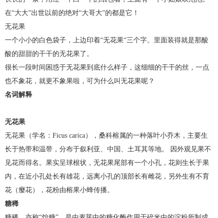
在“大大”出世以前的绝对“大哥大”的都是它！
无花果
一个小小的白色袋子，上边印着“无花果“三个字。里面装得就是那酸
酸的甜甜的干干的无花果了。
很长一段时间困惑于无花果到底什么样子，这细细的干干的丝，一点
也不象花，就更不象果啦，可为什么叫无花果呢？
名词解释
无花果
无花果（学名：Ficus carica），桑科榕属的一种落叶小乔木，主要生
长于热带和温带，分布于叙利亚、中国、土耳其等地。 因外观见果不
见花而得名。果实呈球根状，无花果尾部有一个小孔，花则生长于果
内，在近小孔处长有雄花，远离小孔的顶部长有雌花，另外生有不育
花（瘿花），花粉由榕果小蜂传播。
糖稀
糖稀，亦称“饴糖”。是由麦芽中的糖化酶作用于碎米中的淀粉所制成