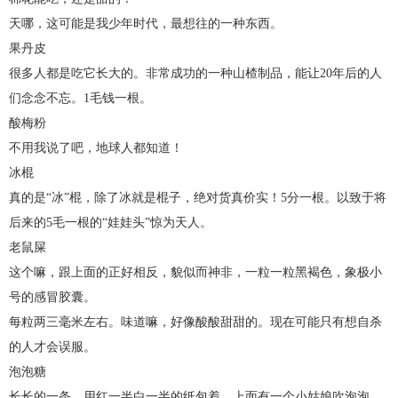
天哪，这可能是我少年时代，最想往的一种东西。
果丹皮
很多人都是吃它长大的。非常成功的一种山楂制品，能让20年后的人
们念念不忘。1毛钱一根。
酸梅粉
不用我说了吧，地球人都知道！
冰棍
真的是“冰”棍，除了冰就是棍子，绝对货真价实！5分一根。以致于将
后来的5毛一根的“娃娃头”惊为天人。
老鼠屎
这个嘛，跟上面的正好相反，貌似而神非，一粒一粒黑褐色，象极小
号的感冒胶囊。
每粒两三毫米左右。味道嘛，好像酸酸甜甜的。现在可能只有想自杀
的人才会误服。
泡泡糖
长长的一条，用红一半白一半的纸包着，上面有一个小姑娘吹泡泡。