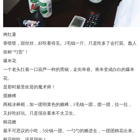
烤红薯
香喷喷，甜丝丝，好吃看得见。2毛钱一斤。只是吃多了会打屁。蠢人
俗称“勺货”！
爆米花
一个老头扛着一口葫芦一样的黑锅，走街串巷。将米变成白白的爆米
花。
是那时最受欢迎的魔术师！
搅糖稀
两根冰棒棍，加一团明黄色的糖稀，1毛钱一团，搅一搅，拉一拉，
又好吃好玩。只是现在看来不太卫生。
棉花糖
最不可思议的小吃，5分钱一团。一勺勺的糖进去，一团团棉花出来。
棉花能吃，还是甜的！