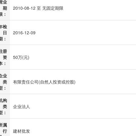
营业
期
2010-08-12 至 无固定期限
限：
年检
日
2016-12-09
期：
注册
资
50万(元)
本：
企业
类
有限责任公司(自然人投资或控股)
型：
机构
类
企业法人
型：
所属
行
建材批发