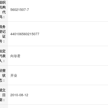
组织
机构
56021507-7
代
码：
税务
登记
440106560215077
证
号：
法定
代表
向珍君
人：
经营
状
开业
态：
成立
日
2010-08-12
期：