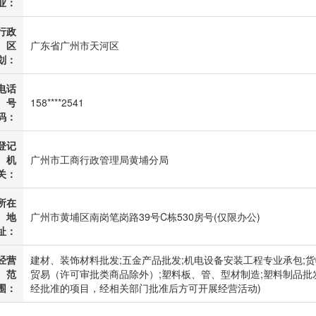
业：
行政
区
广东省广州市天河区
划：
电话
号
158****2541
码：
登记
机
广州市工商行政管理局黄埔分局
关：
所在
地
广州市黄埔区南岗笔岗路39号C栋530房号(仅限办公)
址：
经营
建材、装饰材料批发;五金产品批发;机电设备安装工程专业承包;
范
贸易（许可审批类商品除外）;塑料板、管、型材制造;塑料制品批发
围：
经批准的项目，经相关部门批准后方可开展经营活动)