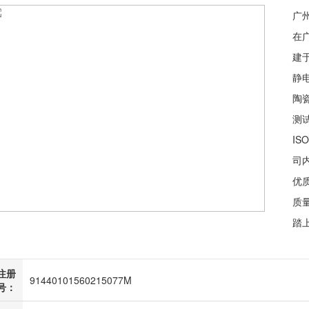
广
在
建
静
陶
测试
IS
司
优
质
踏
注册
91440101560215077M
号：