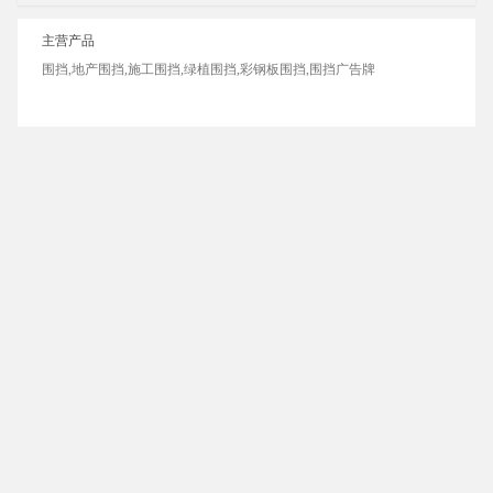
主营产品
围挡,地产围挡,施工围挡,绿植围挡,彩钢板围挡,围挡广告牌