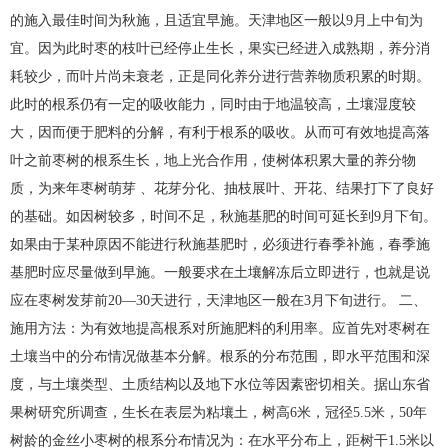
的施入最佳时间为秋施，且适宜早施。天津地区一般以9月上中旬为
宜。因为此时枣的枝叶已经停止生长，果实已经进入成熟期，养分消
耗较少，而叶片尚未衰老，正是同化养分进行营养物质积累的时期。
此时的根系仍有一定的吸收能力，同时由于地温较高，土壤湿度较
大，因而便于肥料的分解，有利于根系的吸收。从而可有效地提高落
叶之前枣树的根系生长，地上光合作用，使树体积累大量的养分物
质，为来年枣树萌芽 、花芽分化、抽枝展叶、开花、结果打下了良好
的基础。如因树较多，时间不足，秋施基肥的时间可延长到9月下旬。
如果由于某种原因不能进行秋施基肥时，必须进行春季补施，春季施
基肥时应尽量做到早施。一般要求在土壤解冻后立即进行，也就是说
应在枣树发芽前20—30天进行，天津地区一般在3月下旬进行。 二、
施用方法：为有效地提高根系对所施肥料的利用率。应首先对枣树在
土壤当中的分布情况做基本分解。根系的分布范围，即水平范围和深
度，与土壤类型、土质结构以及地下水位等因素密切相关。据山东省
果树研究所调查，生长在表层为粘壤土，树高6米，冠径5.5米，50年
树龄的金丝小枣树的根系分布情况为：在水平分布上，距树干1.5米以