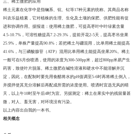
三、稀土微肥的应用
稀土元素在化学中是指镧系、钪、钇等17种元素的统称。其商品名称
叫农乐益植素，它对植株的生理、生化及土壤的保肥、供肥性能有促
进和协调作用。据报道：使用稀土微肥，可提高枣叶中叶绿素含量
4.5-10.7%，可溶性糖提高7.2-29.3%，提前开花2-5天，提高枣吊坐果
25.9%，单株产量提高90.8%；若把稀土与硼混用，比单用稀土能提高
41.6%，与三磷酸腺苷（ATP）混用比单用稀土能提高坐果20%。稀土
一般可在6月份喷洒，使用的浓度为300-500pp米，超过800pp米易产生
药害，致使叶片脱落。稀土微肥在碱性溶液和硬水中不能溶解并沉
淀，因此，在配制时要先用食醋将水的pH值调至5-6时再将稀土倒入，
并搅拌使其充分溶解后再配成所需的浓度使用。喷洒时宜选无风的晴
天，以上午10时至午后4时为宜。另据测定：稀土在果实中的残留量甚
微，对人、畜无害，对环境没有污染。
以上内容出自我的一本书。
相关概念