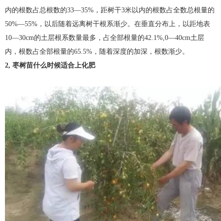
内的根数占总根数的33—35%，距树干3米以内的根数占全数总根量的
50%—55%，以后随着远离树干根系渐少。在垂直分布上，以距地表
10—30cm的土层根系数量最多，占全部根量的42.1%,0—40cm土层
内，根数占全部根量的65.5%，随着深度的加深，根数渐少。
2, 枣树苗什么时候适合上化肥