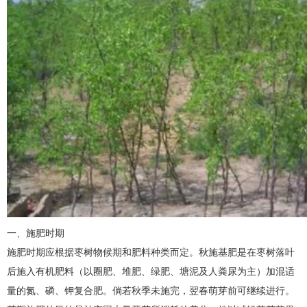
一、施肥时期
施肥时期应根据枣树物候期和肥料种类而定。秋施基肥是在枣树落叶
后施入有机肥料（以圈肥、堆肥、绿肥、塘泥及人粪尿为主）加混适
量的氮、磷、钾复合肥。倘若秋季未施完，翌春萌芽前可继续进行。