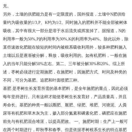
充。
另外，土壤的供肥能力是有一定限度的，国外报道，土壤中N肥供给
量约为吸收量的1/3,P、K约为1/2。同时施入的肥料并不能全部被树体
吸收，其中有很大一部分是溶于水后流失或挥发掉了。据报道，N的
利用率一般为50%,P的利用率为30%,K的利用率为40%。除此以外，除
某些速效化肥能在较短的时间内被根系吸收利用外，较多种肥料施入
土壤以后是逐渐被分解，释放，吸收利用的。如有机肥料，一般在施
入的当年只能分解50%左右。第二、三年被分解30%和20%。综上所
述，枣树必须进行定期施肥，在施肥时，因施肥方式、时间及种类的
不同，可分为基肥、追肥和叶面喷肥三种。
基肥 是枣树生长发育所需的基本肥料，是全年施肥的重点，因此必须
每年坚持进行。只有这样才能使枣树生长发育好，产品质量高，并且
寿命长。基肥的种类一般以圈肥、厩肥、绿肥、堆肥、河塘泥、人粪
尿等有机肥和草木灰为主，掺入部分氮素和磷素化肥，磷肥应在施肥
前先与有机肥混合堆沤，以提高肥效。 一、施肥时期：生产上一般可
在两个时期进行，即秋季和春季。但是依据枣树根系生长的特点基肥