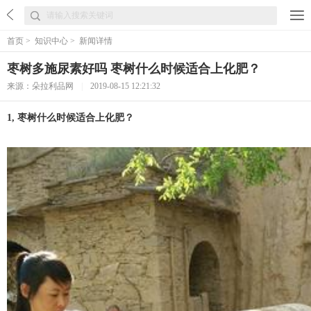
首页
>
知识中心
>
新闻详情
枣树多施尿素好吗 枣树什么时候适合上化肥？
来源：朵拉利品网
|
2019-08-15 12:21:32
1, 枣树什么时候适合上化肥？