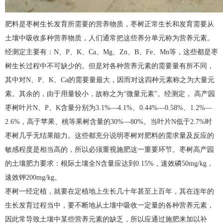
肥料是枣树生长发育所需要的营养物质，枣树正常生长和发育需要从
土壤中吸收多种营养物质，人们通常把这些养分单元称为营养元素。
经测定主要有：N、P、K、Ca、Mg、Zn、B、Fe、Mn等，这些都是枣
树生长过程中不可缺少的。但是对各种营养元素的需要量有所不同，
其中对N、P、K、Ca的需要量最大，因而对这四种元素称之为大量元
素。其余的，由于用量较小，故称之为“微量元素”。经测定， 高产园
枣树叶片N、P、K含量分别为3.1%—4.1%、0.44%—0.58%、1.2%—
2.6%，高于苹果、桃等果树含量的30%—80%。当叶片N低于2.7%时
枣树几乎无结果能力。这些都充分说明枣树对肥料的需求量及反应的
敏感程度是相当高的，所以必须重视施肥这一重要环节。枣树高产园
的土壤肥力要求：根际土壤全N含量应达到0.15%，速效磷50mg/kg，
速效钾200mg/kg。
枣树一经定植，就要在定植地上生长几十年甚至上百年，其在连年的
生长发育过程当中，要不断地从土壤中吸收一定量的各种营养元素，
因此常导致土壤中某些营养元素的缺乏，所以应通过施肥来加以补