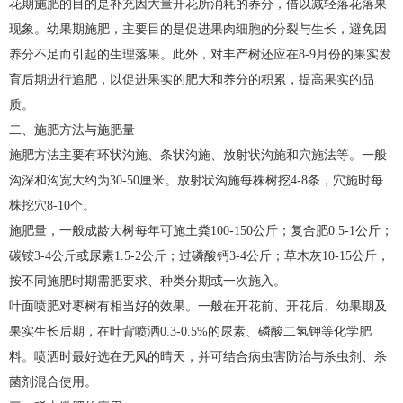
花期施肥的目的是补充因大量开花所消耗的养分，借以减轻落花落果
现象。幼果期施肥，主要目的是促进果肉细胞的分裂与生长，避免因
养分不足而引起的生理落果。此外，对丰产树还应在8-9月份的果实发
育后期进行追肥，以促进果实的肥大和养分的积累，提高果实的品
质。
二、施肥方法与施肥量
施肥方法主要有环状沟施、条状沟施、放射状沟施和穴施法等。一般
沟深和沟宽大约为30-50厘米。放射状沟施每株树挖4-8条，穴施时每
株挖穴8-10个。
施肥量，一般成龄大树每年可施土粪100-150公斤；复合肥0.5-1公斤；
碳铵3-4公斤或尿素1.5-2公斤；过磷酸钙3-4公斤；草木灰10-15公斤，
按不同施肥时期需肥要求、种类分期或一次施入。
叶面喷肥对枣树有相当好的效果。一般在开花前、开花后、幼果期及
果实生长后期，在叶背喷洒0.3-0.5%的尿素、磷酸二氢钾等化学肥
料。喷洒时最好选在无风的晴天，并可结合病虫害防治与杀虫剂、杀
菌剂混合使用。