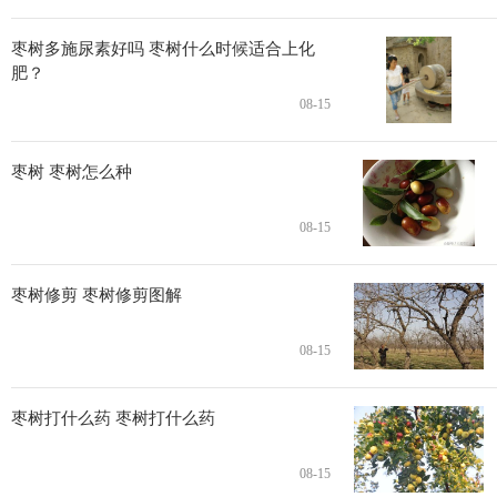
枣树多施尿素好吗 枣树什么时候适合上化
肥？
08-15
枣树 枣树怎么种
08-15
枣树修剪 枣树修剪图解
08-15
枣树打什么药 枣树打什么药
08-15