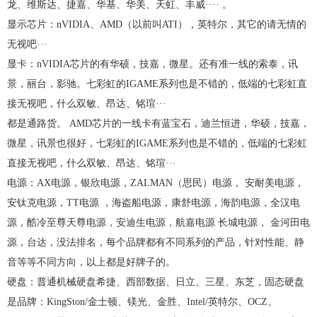
龙、维斯达、捷嘉、华基、华美、天虹、丰威···· 。
显示芯片：nVIDIA、AMD（以前叫ATI），英特尔，其它的请无情的
无视吧···
显卡：nVIDIA芯片的有华硕，技嘉，微星。还有准一线的索泰，讯
景，丽台，影驰。七彩虹的IGAME系列也是不错的，低端的七彩虹直
接无视吧，什么双敏、昂达、铭瑄···
都是通路货。 AMD芯片的一线卡有蓝宝石，迪兰恒进，华硕，技嘉，
微星，讯景也很好，七彩虹的IGAME系列也是不错的，低端的七彩虹
直接无视吧，什么双敏、昂达、铭瑄···
电源：AX电源，银欣电源，ZALMAN（思民）电源， 安耐美电源，
安钛克电源，TT电源 ，海盗船电源，康舒电源，海韵电源，全汉电
源，酷冷至尊天尊电源，安迪生电源，航嘉电源 长城电源， 金河田电
源，台达，没法排名，每个品牌都有不同系列的产品，针对性能、静
音等等不同方向，以上都是好牌子的。
硬盘：普通机械硬盘希捷、西部数据、日立、三星、东芝，固态硬盘
是品牌：KingSton/金士顿、镁光、金胜、Intel/英特尔、OCZ、