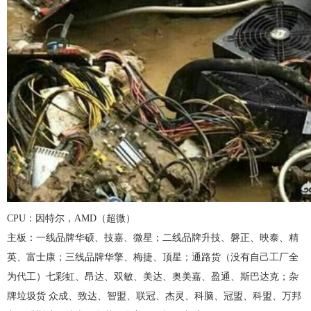
CPU：因特尔，AMD（超微）
主板：一线品牌华硕、技嘉、微星；二线品牌升技、磐正、映泰、精
英、富士康；三线品牌华擎、梅捷、顶星；通路货（没有自己工厂全
为代工）七彩虹、昂达、双敏、美达、奥美嘉、盈通、斯巴达克；杂
牌垃圾货 众成、致达、智盟、联冠、杰灵、科脑、冠盟、科盟、万邦