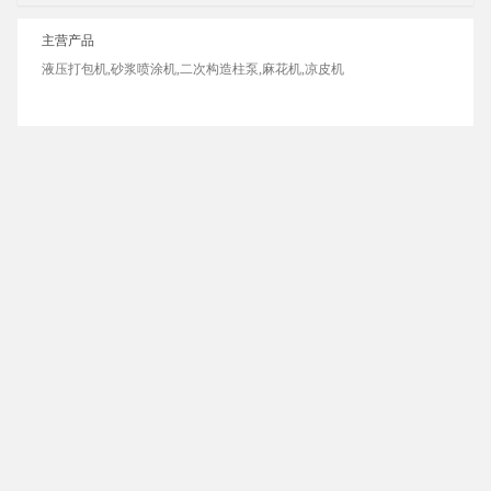
主营产品
液压打包机,砂浆喷涂机,二次构造柱泵,麻花机,凉皮机